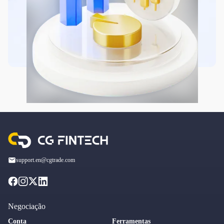
support.en@cgtrade.com
Negociação
Conta
Ferramentas