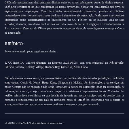
CFDs não possuem nem têm quaisquer direitos sobre os ativos subjacentes. Antes de decidir negociar,
você deve certificar-se de que compreende os riscos envolvidos e levar em consideração seu nível de
experiência em negociação. Você deve obter aconselhamento financeiro, jurídico e tributário
independente antes de prosseguir com qualquer instrumento de negociação. Nada neste site deve ser
interpretado como aconselhamento de investimento da CG FinTech ou de qualquer uma de suas
afiliadas, diretores, executivos ou funcionários. Leia nosso Aviso de Divulgação e Reconhecimento de
Riscos e nosso Contrato do Cliente para entender melhor os riscos de negociação em nossa plataforma
de negociação.
JURÍDICO:
Este site é operado pelas seguintes entidades:
1. CGTrade LC Limited (Número da Empresa 2025-00724) com sede registrada no Rés-do-chão,
Edifício Sotheby, Rodney Village, Rodney Bay, Gros-Islet, Santa Lúcia.
Não oferecemos nossos serviços a pessoas físicas ou jurídicas de determinadas jurisdições, incluindo,
entre outras, Coreia do Norte, Hong Kong, Singapura e Malásia. As informações e os serviços em
nosso website não se aplicam e não serão fornecidos a países ou jurisdições onde tal distribuição de
informações e serviços seja contrária aos respectivos estatutos e regulamentos locais. Visitantes das
regiões acima devem confirmar se sua decisão de investir em nossos serviços está de acordo com os
estatutos e regulamentos de seu país ou jurisdição antes de utilizá-los. Reservamo-nos o direito de
alterar, modificar ou descontinuar nossos produtos e serviços a qualquer momento.
© 2026 CG FinTech Todos os direitos reservados.