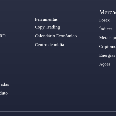
o
Merca
Ferramentas
Forex
Copy Trading
Índices
ARD
Calendário Econômico
Metais p
Centro de mídia
Criptom
Energias
Ações
radas
duto