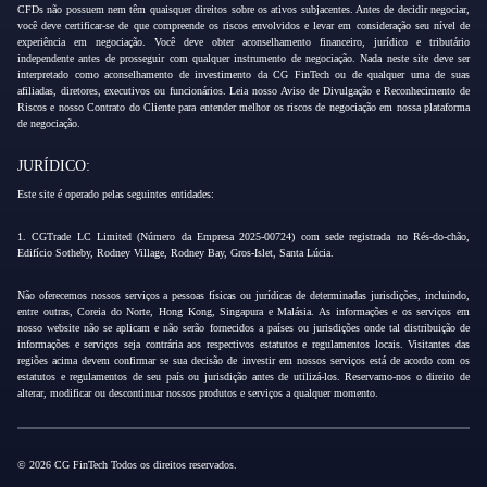
CFDs não possuem nem têm quaisquer direitos sobre os ativos subjacentes. Antes de decidir negociar,
você deve certificar-se de que compreende os riscos envolvidos e levar em consideração seu nível de
experiência em negociação. Você deve obter aconselhamento financeiro, jurídico e tributário
independente antes de prosseguir com qualquer instrumento de negociação. Nada neste site deve ser
interpretado como aconselhamento de investimento da CG FinTech ou de qualquer uma de suas
afiliadas, diretores, executivos ou funcionários. Leia nosso Aviso de Divulgação e Reconhecimento de
Riscos e nosso Contrato do Cliente para entender melhor os riscos de negociação em nossa plataforma
de negociação.
JURÍDICO:
Este site é operado pelas seguintes entidades:
1. CGTrade LC Limited (Número da Empresa 2025-00724) com sede registrada no Rés-do-chão,
Edifício Sotheby, Rodney Village, Rodney Bay, Gros-Islet, Santa Lúcia.
Não oferecemos nossos serviços a pessoas físicas ou jurídicas de determinadas jurisdições, incluindo,
entre outras, Coreia do Norte, Hong Kong, Singapura e Malásia. As informações e os serviços em
nosso website não se aplicam e não serão fornecidos a países ou jurisdições onde tal distribuição de
informações e serviços seja contrária aos respectivos estatutos e regulamentos locais. Visitantes das
regiões acima devem confirmar se sua decisão de investir em nossos serviços está de acordo com os
estatutos e regulamentos de seu país ou jurisdição antes de utilizá-los. Reservamo-nos o direito de
alterar, modificar ou descontinuar nossos produtos e serviços a qualquer momento.
© 2026 CG FinTech Todos os direitos reservados.