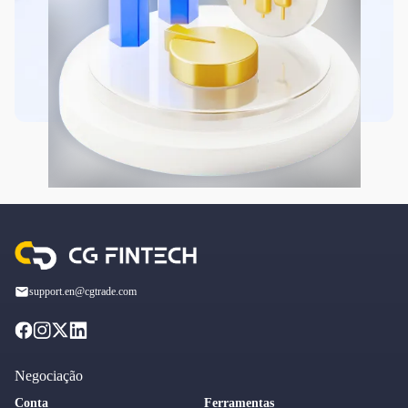
support.en@cgtrade.com
Negociação
Conta
Ferramentas