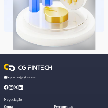
support.en@cgtrade.com
Negociação
Conta
Ferramentas