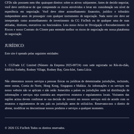
CFDs não possuem nem têm quaisquer direitos sobre os ativos subjacentes. Antes de decidir negociar,
você deve certificar-se de que compreende os riscos envolvidos e levar em consideração seu nível de
experiência em negociação. Você deve obter aconselhamento financeiro, jurídico e tributário
independente antes de prosseguir com qualquer instrumento de negociação. Nada neste site deve ser
interpretado como aconselhamento de investimento da CG FinTech ou de qualquer uma de suas
afiliadas, diretores, executivos ou funcionários. Leia nosso Aviso de Divulgação e Reconhecimento de
Riscos e nosso Contrato do Cliente para entender melhor os riscos de negociação em nossa plataforma
de negociação.
JURÍDICO:
Este site é operado pelas seguintes entidades:
1. CGTrade LC Limited (Número da Empresa 2025-00724) com sede registrada no Rés-do-chão,
Edifício Sotheby, Rodney Village, Rodney Bay, Gros-Islet, Santa Lúcia.
Não oferecemos nossos serviços a pessoas físicas ou jurídicas de determinadas jurisdições, incluindo,
entre outras, Coreia do Norte, Hong Kong, Singapura e Malásia. As informações e os serviços em
nosso website não se aplicam e não serão fornecidos a países ou jurisdições onde tal distribuição de
informações e serviços seja contrária aos respectivos estatutos e regulamentos locais. Visitantes das
regiões acima devem confirmar se sua decisão de investir em nossos serviços está de acordo com os
estatutos e regulamentos de seu país ou jurisdição antes de utilizá-los. Reservamo-nos o direito de
alterar, modificar ou descontinuar nossos produtos e serviços a qualquer momento.
© 2026 CG FinTech Todos os direitos reservados.