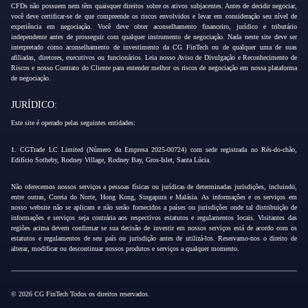
CFDs não possuem nem têm quaisquer direitos sobre os ativos subjacentes. Antes de decidir negociar,
você deve certificar-se de que compreende os riscos envolvidos e levar em consideração seu nível de
experiência em negociação. Você deve obter aconselhamento financeiro, jurídico e tributário
independente antes de prosseguir com qualquer instrumento de negociação. Nada neste site deve ser
interpretado como aconselhamento de investimento da CG FinTech ou de qualquer uma de suas
afiliadas, diretores, executivos ou funcionários. Leia nosso Aviso de Divulgação e Reconhecimento de
Riscos e nosso Contrato do Cliente para entender melhor os riscos de negociação em nossa plataforma
de negociação.
JURÍDICO:
Este site é operado pelas seguintes entidades:
1. CGTrade LC Limited (Número da Empresa 2025-00724) com sede registrada no Rés-do-chão,
Edifício Sotheby, Rodney Village, Rodney Bay, Gros-Islet, Santa Lúcia.
Não oferecemos nossos serviços a pessoas físicas ou jurídicas de determinadas jurisdições, incluindo,
entre outras, Coreia do Norte, Hong Kong, Singapura e Malásia. As informações e os serviços em
nosso website não se aplicam e não serão fornecidos a países ou jurisdições onde tal distribuição de
informações e serviços seja contrária aos respectivos estatutos e regulamentos locais. Visitantes das
regiões acima devem confirmar se sua decisão de investir em nossos serviços está de acordo com os
estatutos e regulamentos de seu país ou jurisdição antes de utilizá-los. Reservamo-nos o direito de
alterar, modificar ou descontinuar nossos produtos e serviços a qualquer momento.
© 2026 CG FinTech Todos os direitos reservados.