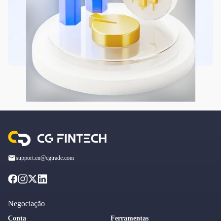
support.en@cgtrade.com
Negociação
Conta
Ferramentas