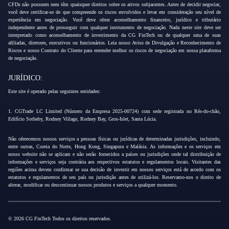
CFDs não possuem nem têm quaisquer direitos sobre os ativos subjacentes. Antes de decidir negociar,
você deve certificar-se de que compreende os riscos envolvidos e levar em consideração seu nível de
experiência em negociação. Você deve obter aconselhamento financeiro, jurídico e tributário
independente antes de prosseguir com qualquer instrumento de negociação. Nada neste site deve ser
interpretado como aconselhamento de investimento da CG FinTech ou de qualquer uma de suas
afiliadas, diretores, executivos ou funcionários. Leia nosso Aviso de Divulgação e Reconhecimento de
Riscos e nosso Contrato do Cliente para entender melhor os riscos de negociação em nossa plataforma
de negociação.
JURÍDICO:
Este site é operado pelas seguintes entidades:
1. CGTrade LC Limited (Número da Empresa 2025-00724) com sede registrada no Rés-do-chão,
Edifício Sotheby, Rodney Village, Rodney Bay, Gros-Islet, Santa Lúcia.
Não oferecemos nossos serviços a pessoas físicas ou jurídicas de determinadas jurisdições, incluindo,
entre outras, Coreia do Norte, Hong Kong, Singapura e Malásia. As informações e os serviços em
nosso website não se aplicam e não serão fornecidos a países ou jurisdições onde tal distribuição de
informações e serviços seja contrária aos respectivos estatutos e regulamentos locais. Visitantes das
regiões acima devem confirmar se sua decisão de investir em nossos serviços está de acordo com os
estatutos e regulamentos de seu país ou jurisdição antes de utilizá-los. Reservamo-nos o direito de
alterar, modificar ou descontinuar nossos produtos e serviços a qualquer momento.
© 2026 CG FinTech Todos os direitos reservados.