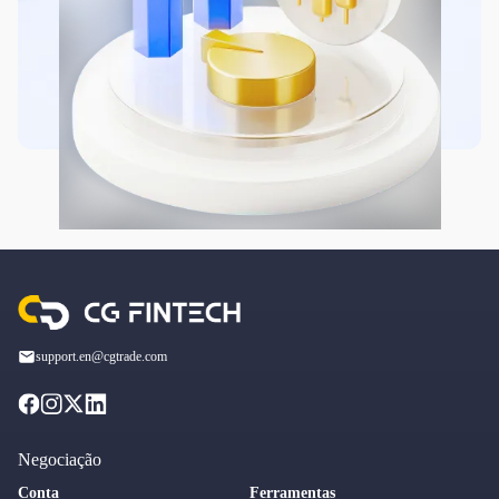
support.en@cgtrade.com
Negociação
Conta
Ferramentas