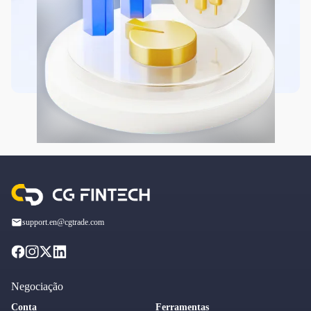
support.en@cgtrade.com
Negociação
Conta
Ferramentas