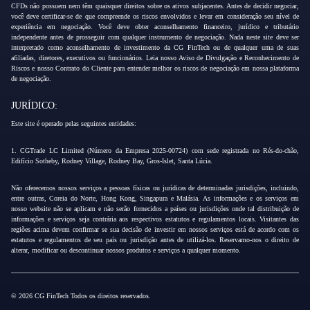
CFDs não possuem nem têm quaisquer direitos sobre os ativos subjacentes. Antes de decidir negociar,
você deve certificar-se de que compreende os riscos envolvidos e levar em consideração seu nível de
experiência em negociação. Você deve obter aconselhamento financeiro, jurídico e tributário
independente antes de prosseguir com qualquer instrumento de negociação. Nada neste site deve ser
interpretado como aconselhamento de investimento da CG FinTech ou de qualquer uma de suas
afiliadas, diretores, executivos ou funcionários. Leia nosso Aviso de Divulgação e Reconhecimento de
Riscos e nosso Contrato do Cliente para entender melhor os riscos de negociação em nossa plataforma
de negociação.
JURÍDICO:
Este site é operado pelas seguintes entidades:
1. CGTrade LC Limited (Número da Empresa 2025-00724) com sede registrada no Rés-do-chão,
Edifício Sotheby, Rodney Village, Rodney Bay, Gros-Islet, Santa Lúcia.
Não oferecemos nossos serviços a pessoas físicas ou jurídicas de determinadas jurisdições, incluindo,
entre outras, Coreia do Norte, Hong Kong, Singapura e Malásia. As informações e os serviços em
nosso website não se aplicam e não serão fornecidos a países ou jurisdições onde tal distribuição de
informações e serviços seja contrária aos respectivos estatutos e regulamentos locais. Visitantes das
regiões acima devem confirmar se sua decisão de investir em nossos serviços está de acordo com os
estatutos e regulamentos de seu país ou jurisdição antes de utilizá-los. Reservamo-nos o direito de
alterar, modificar ou descontinuar nossos produtos e serviços a qualquer momento.
© 2026 CG FinTech Todos os direitos reservados.