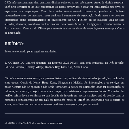
CFDs não possuem nem têm quaisquer direitos sobre os ativos subjacentes. Antes de decidir negociar,
você deve certificar-se de que compreende os riscos envolvidos e levar em consideração seu nível de
experiência em negociação. Você deve obter aconselhamento financeiro, jurídico e tributário
independente antes de prosseguir com qualquer instrumento de negociação. Nada neste site deve ser
interpretado como aconselhamento de investimento da CG FinTech ou de qualquer uma de suas
afiliadas, diretores, executivos ou funcionários. Leia nosso Aviso de Divulgação e Reconhecimento de
Riscos e nosso Contrato do Cliente para entender melhor os riscos de negociação em nossa plataforma
de negociação.
JURÍDICO:
Este site é operado pelas seguintes entidades:
1. CGTrade LC Limited (Número da Empresa 2025-00724) com sede registrada no Rés-do-chão,
Edifício Sotheby, Rodney Village, Rodney Bay, Gros-Islet, Santa Lúcia.
Não oferecemos nossos serviços a pessoas físicas ou jurídicas de determinadas jurisdições, incluindo,
entre outras, Coreia do Norte, Hong Kong, Singapura e Malásia. As informações e os serviços em
nosso website não se aplicam e não serão fornecidos a países ou jurisdições onde tal distribuição de
informações e serviços seja contrária aos respectivos estatutos e regulamentos locais. Visitantes das
regiões acima devem confirmar se sua decisão de investir em nossos serviços está de acordo com os
estatutos e regulamentos de seu país ou jurisdição antes de utilizá-los. Reservamo-nos o direito de
alterar, modificar ou descontinuar nossos produtos e serviços a qualquer momento.
© 2026 CG FinTech Todos os direitos reservados.