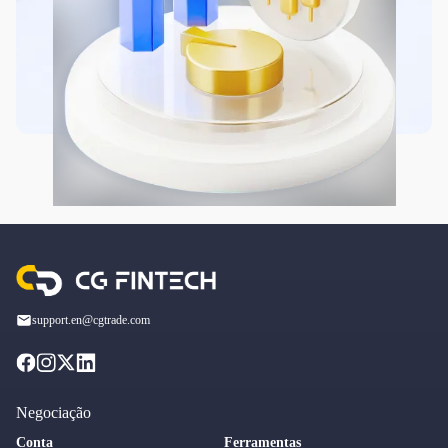
support.en@cgtrade.com
Negociação
Conta
Ferramentas