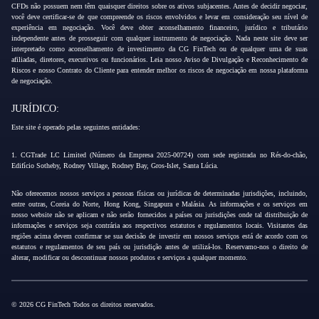
CFDs não possuem nem têm quaisquer direitos sobre os ativos subjacentes. Antes de decidir negociar,
você deve certificar-se de que compreende os riscos envolvidos e levar em consideração seu nível de
experiência em negociação. Você deve obter aconselhamento financeiro, jurídico e tributário
independente antes de prosseguir com qualquer instrumento de negociação. Nada neste site deve ser
interpretado como aconselhamento de investimento da CG FinTech ou de qualquer uma de suas
afiliadas, diretores, executivos ou funcionários. Leia nosso Aviso de Divulgação e Reconhecimento de
Riscos e nosso Contrato do Cliente para entender melhor os riscos de negociação em nossa plataforma
de negociação.
JURÍDICO:
Este site é operado pelas seguintes entidades:
1. CGTrade LC Limited (Número da Empresa 2025-00724) com sede registrada no Rés-do-chão,
Edifício Sotheby, Rodney Village, Rodney Bay, Gros-Islet, Santa Lúcia.
Não oferecemos nossos serviços a pessoas físicas ou jurídicas de determinadas jurisdições, incluindo,
entre outras, Coreia do Norte, Hong Kong, Singapura e Malásia. As informações e os serviços em
nosso website não se aplicam e não serão fornecidos a países ou jurisdições onde tal distribuição de
informações e serviços seja contrária aos respectivos estatutos e regulamentos locais. Visitantes das
regiões acima devem confirmar se sua decisão de investir em nossos serviços está de acordo com os
estatutos e regulamentos de seu país ou jurisdição antes de utilizá-los. Reservamo-nos o direito de
alterar, modificar ou descontinuar nossos produtos e serviços a qualquer momento.
© 2026 CG FinTech Todos os direitos reservados.