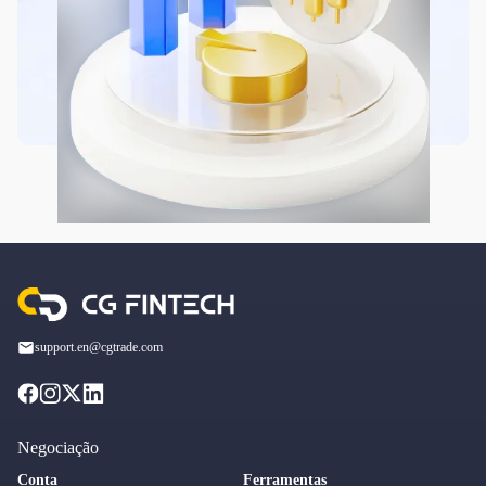
support.en@cgtrade.com
Negociação
Conta
Ferramentas