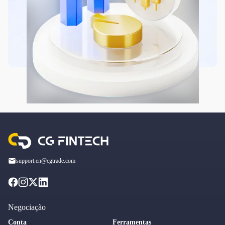
support.en@cgtrade.com
Negociação
Conta
Ferramentas