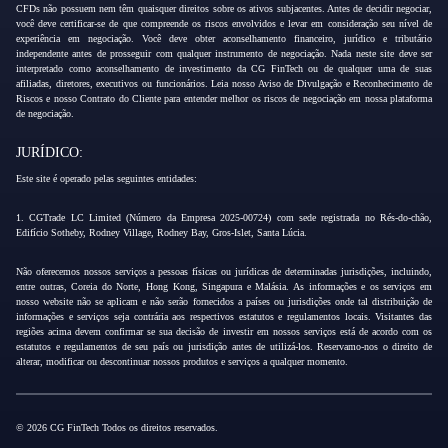
CFDs não possuem nem têm quaisquer direitos sobre os ativos subjacentes. Antes de decidir negociar,
você deve certificar-se de que compreende os riscos envolvidos e levar em consideração seu nível de
experiência em negociação. Você deve obter aconselhamento financeiro, jurídico e tributário
independente antes de prosseguir com qualquer instrumento de negociação. Nada neste site deve ser
interpretado como aconselhamento de investimento da CG FinTech ou de qualquer uma de suas
afiliadas, diretores, executivos ou funcionários. Leia nosso Aviso de Divulgação e Reconhecimento de
Riscos e nosso Contrato do Cliente para entender melhor os riscos de negociação em nossa plataforma
de negociação.
JURÍDICO:
Este site é operado pelas seguintes entidades:
1. CGTrade LC Limited (Número da Empresa 2025-00724) com sede registrada no Rés-do-chão,
Edifício Sotheby, Rodney Village, Rodney Bay, Gros-Islet, Santa Lúcia.
Não oferecemos nossos serviços a pessoas físicas ou jurídicas de determinadas jurisdições, incluindo,
entre outras, Coreia do Norte, Hong Kong, Singapura e Malásia. As informações e os serviços em
nosso website não se aplicam e não serão fornecidos a países ou jurisdições onde tal distribuição de
informações e serviços seja contrária aos respectivos estatutos e regulamentos locais. Visitantes das
regiões acima devem confirmar se sua decisão de investir em nossos serviços está de acordo com os
estatutos e regulamentos de seu país ou jurisdição antes de utilizá-los. Reservamo-nos o direito de
alterar, modificar ou descontinuar nossos produtos e serviços a qualquer momento.
© 2026 CG FinTech Todos os direitos reservados.