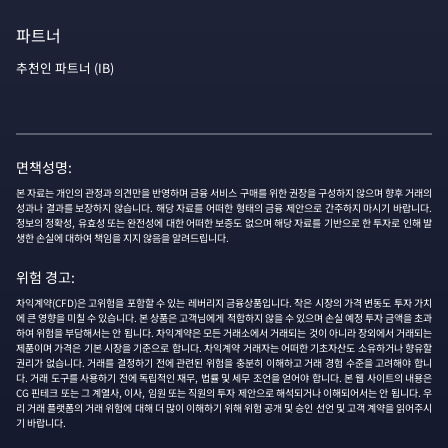
파트너
추천인 파트너 (IB)
면책성명:
본 자료는 개인의 관정과 의견만을 반영하며 금융 서비스 구매를 위한 권장을 구성하지 않으며 향후 거래의
성과나 결과를 보장하지 않습니다. 해당 자료를 어떠한 형태의 금융 제안으로 간주하지 마시기 바랍니다.
정보의 정확성, 유효성 또는 완전성에 대한 어떠한 보증도 없으며 해당 자료를 기반으로 한 투자로 인해 발
생한 손실에 대하여 책임을 지지 않음을 알려드립니다.
위험 경고:
차익계약(CFD)은 고위험을 포함할 수 있는 레버리지 금융상품입니다. 작은 시장의 가격 변동도 투자 가치
에 큰 영향을 미칠 수 있습니다. 본 상품은 고객님에게 적합하지 않을 수 있으며 손실 예정 투자 금액을 초과
하여 위험을 부담해서는 안 됩니다. 차익계약은 모든 거래소에서 거래되는 것이 아니라 장외에서 거래되는
제품이며 가격은 기본 시장을 기준으로 합니다. 차익계약 거래자는 어떠한 기초자산도 소유하거나 향유할
권리가 없습니다. 거래를 결정하기 전에 관련된 위험을 충분히 이해하고 거래 경험 수준을 고려해야 합니
다. 거래 도구를 사용하기 전에 독립적인 재무, 법률 및 세무 조언을 얻어야 합니다. 본 웹 사이트의 내용은
CG 핀테크 또는 그 계열사, 이사, 임원 또는 직원의 투자 제안으로 해석되거나 이해되어서는 안 됩니다. 우
리 거래 플랫폼의 거래 위험에 대해 더 많이 이해하기 위해 위험 공개 및 승인 선언 및 고객 계약을 읽어주시
기 바랍니다.