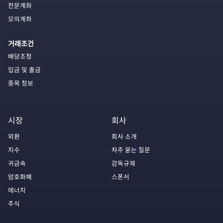
전문계좌
모의계좌
거래조건
배당조정
입금 및 출금
종목 정보
시장
회사
외환
회사 소개
지수
자주 묻는 질문
귀금속
감독규제
암호화폐
스폰서
에너지
주식