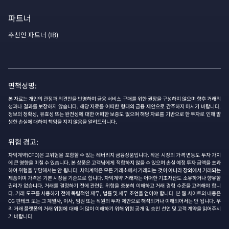
파트너
추천인 파트너 (IB)
면책성명:
본 자료는 개인의 관정과 의견만을 반영하며 금융 서비스 구매를 위한 권장을 구성하지 않으며 향후 거래의
성과나 결과를 보장하지 않습니다. 해당 자료를 어떠한 형태의 금융 제안으로 간주하지 마시기 바랍니다.
정보의 정확성, 유효성 또는 완전성에 대한 어떠한 보증도 없으며 해당 자료를 기반으로 한 투자로 인해 발
생한 손실에 대하여 책임을 지지 않음을 알려드립니다.
위험 경고:
차익계약(CFD)은 고위험을 포함할 수 있는 레버리지 금융상품입니다. 작은 시장의 가격 변동도 투자 가치
에 큰 영향을 미칠 수 있습니다. 본 상품은 고객님에게 적합하지 않을 수 있으며 손실 예정 투자 금액을 초과
하여 위험을 부담해서는 안 됩니다. 차익계약은 모든 거래소에서 거래되는 것이 아니라 장외에서 거래되는
제품이며 가격은 기본 시장을 기준으로 합니다. 차익계약 거래자는 어떠한 기초자산도 소유하거나 향유할
권리가 없습니다. 거래를 결정하기 전에 관련된 위험을 충분히 이해하고 거래 경험 수준을 고려해야 합니
다. 거래 도구를 사용하기 전에 독립적인 재무, 법률 및 세무 조언을 얻어야 합니다. 본 웹 사이트의 내용은
CG 핀테크 또는 그 계열사, 이사, 임원 또는 직원의 투자 제안으로 해석되거나 이해되어서는 안 됩니다. 우
리 거래 플랫폼의 거래 위험에 대해 더 많이 이해하기 위해 위험 공개 및 승인 선언 및 고객 계약을 읽어주시
기 바랍니다.