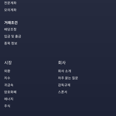
전문계좌
모의계좌
거래조건
배당조정
입금 및 출금
종목 정보
시장
회사
외환
회사 소개
지수
자주 묻는 질문
귀금속
감독규제
암호화폐
스폰서
에너지
주식