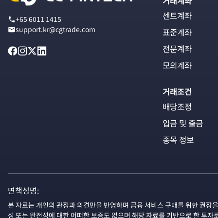
거래계좌
센트계좌
+65 6011 1415
support.kr@cgtrade.com
표준계좌
전문계좌
모의계좌
거래조건
배당조정
입금 및 출금
종목 정보
면책성명:
본 자료는 개인의 관정과 의견만을 반영하며 금융 서비스 구매를 위한 권장을
성 또는 완전성에 대한 어떠한 보증도 없으며 해당 자료를 기반으로 한 투자