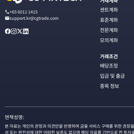
거래계좌
센트계좌
+65 6011 1415
support.kr@cgtrade.com
표준계좌
전문계좌
모의계좌
거래조건
배당조정
입금 및 출금
종목 정보
면책성명:
본 자료는 개인의 관정과 의견만을 반영하며 금융 서비스 구매를 위한 권장을
성 또는 완전성에 대한 어떠한 보증도 없으며 해당 자료를 기반으로 한 투자