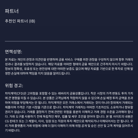
파트너
추천인 파트너 (IB)
면책성명:
본 자료는 개인의 관정과 의견만을 반영하며 금융 서비스 구매를 위한 권장을 구성하지 않으며 향후 거래의
성과나 결과를 보장하지 않습니다. 해당 자료를 어떠한 형태의 금융 제안으로 간주하지 마시기 바랍니다.
정보의 정확성, 유효성 또는 완전성에 대한 어떠한 보증도 없으며 해당 자료를 기반으로 한 투자로 인해 발
생한 손실에 대하여 책임을 지지 않음을 알려드립니다.
위험 경고:
차익계약(CFD)은 고위험을 포함할 수 있는 레버리지 금융상품입니다. 작은 시장의 가격 변동도 투자 가치
에 큰 영향을 미칠 수 있습니다. 본 상품은 고객님에게 적합하지 않을 수 있으며 손실 예정 투자 금액을 초과
하여 위험을 부담해서는 안 됩니다. 차익계약은 모든 거래소에서 거래되는 것이 아니라 장외에서 거래되는
제품이며 가격은 기본 시장을 기준으로 합니다. 차익계약 거래자는 어떠한 기초자산도 소유하거나 향유할
권리가 없습니다. 거래를 결정하기 전에 관련된 위험을 충분히 이해하고 거래 경험 수준을 고려해야 합니
다. 거래 도구를 사용하기 전에 독립적인 재무, 법률 및 세무 조언을 얻어야 합니다. 본 웹 사이트의 내용은
CG 핀테크 또는 그 계열사, 이사, 임원 또는 직원의 투자 제안으로 해석되거나 이해되어서는 안 됩니다. 우
리 거래 플랫폼의 거래 위험에 대해 더 많이 이해하기 위해 위험 공개 및 승인 선언 및 고객 계약을 읽어주시
기 바랍니다.