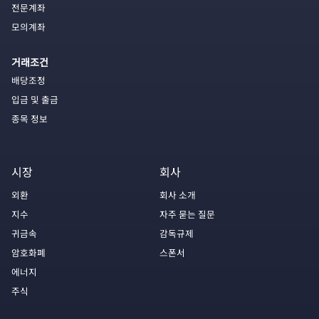
전문계좌
모의계좌
거래조건
배당조정
입금 및 출금
종목 정보
시장
회사
외환
회사 소개
지수
자주 묻는 질문
귀금속
감독규제
암호화폐
스폰서
에너지
주식