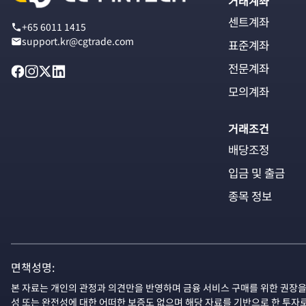
거래계좌
센트계좌
+65 6011 1415
support.kr@cgtrade.com
표준계좌
전문계좌
모의계좌
거래조건
배당조정
입금 및 출금
종목 정보
면책성명:
본 자료는 개인의 관정과 의견만을 반영하며 금융 서비스 구매를 위한 권장을
성 또는 완전성에 대한 어떠한 보증도 없으며 해당 자료를 기반으로 한 투자