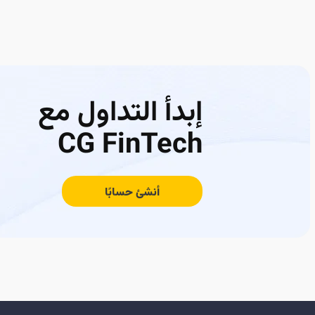
إبدأ التداول مع
CG FinTech
أنشئ حسابًا