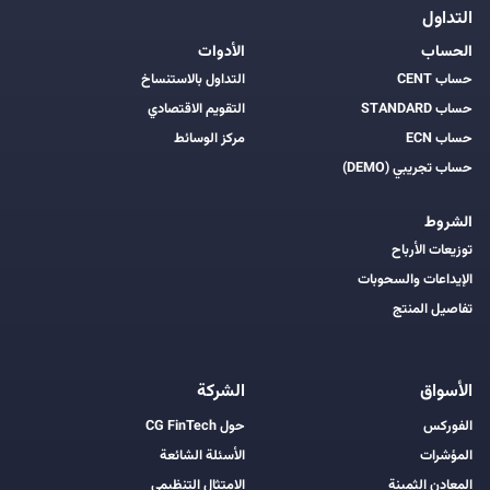
التداول
الحساب
الأدوات
حساب CENT
التداول بالاستنساخ
حساب STANDARD
التقويم الاقتصادي
حساب ECN
مركز الوسائط
حساب تجريبي (DEMO)
الشروط
توزيعات الأرباح
الإيداعات والسحوبات
تفاصيل المنتج
الأسواق
الشركة
الفوركس
حول CG FinTech
المؤشرات
الأسئلة الشائعة
المعادن الثمينة
الامتثال التنظيمي