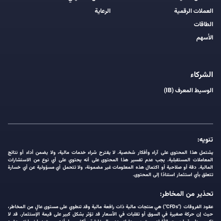
العملات الرقمية
الرعاية
الطاقات
الأسهم
الشركاء
الوسيط المعرف (IB)
تنويه:
يشتمل هذا المحتوى على آراء وأفكار شخصية. لا يقترح شراء خدمات مالية، ولا يضمن أداء أو نتائج
المعاملات المستقبلية. يجب عدم تفسير هذا المحتوى على أنه يحتوي على أي نوع من الاستشارات
المالية. دقة أو صلاحية أو اكتمال هذه المعلومات غير مضمونة، ولا تتحمل أي مسؤولية عن أي خسارة
تتعلق بأي استثمار استنادًا إلى المحتوى.
تحذير من المخاطر:
عقود الفروقات ("CFDs") هي منتجات مالية ذات رافعة مالية وقد تنطوي على مستوى عالٍ من المخاطر،
حيث إن حركة صغيرة في السوق أو تقلبات في الأسعار قد تؤثر بشكل كبير على قيمة الإستثمار. قد لا