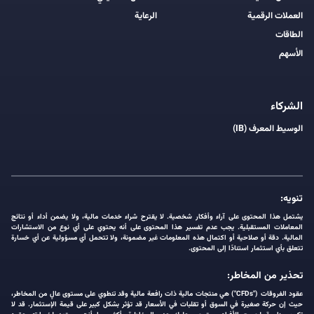
العملات الرقمية
الرعاية
الطاقات
الأسهم
الشركاء
الوسيط المعرف (IB)
تنويه:
يشتمل هذا المحتوى على آراء وأفكار شخصية. لا يقترح شراء خدمات مالية، ولا يضمن أداء أو نتائج
المعاملات المستقبلية. يجب عدم تفسير هذا المحتوى على أنه يحتوي على أي نوع من الاستشارات
المالية. دقة أو صلاحية أو اكتمال هذه المعلومات غير مضمونة، ولا تتحمل أي مسؤولية عن أي خسارة
تتعلق بأي استثمار استنادًا إلى المحتوى.
تحذير من المخاطر:
عقود الفروقات ("CFDs") هي منتجات مالية ذات رافعة مالية وقد تنطوي على مستوى عالٍ من المخاطر،
حيث إن حركة صغيرة في السوق أو تقلبات في الأسعار قد تؤثر بشكل كبير على قيمة الإستثمار. قد لا