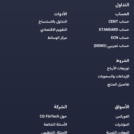
التداول
الحساب
الأدوات
حساب CENT
التداول بالاستنساخ
حساب STANDARD
التقويم الاقتصادي
حساب ECN
مركز الوسائط
حساب تجريبي (DEMO)
الشروط
توزيعات الأرباح
الإيداعات والسحوبات
تفاصيل المنتج
الأسواق
الشركة
الفوركس
حول CG FinTech
المؤشرات
الأسئلة الشائعة
المعادن الثمينة
الامتثال التنظيمي