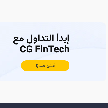
إبدأ التداول مع
CG FinTech
أنشئ حسابًا