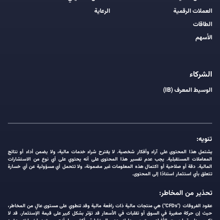
العملات الرقمية
الرعاية
الطاقات
الأسهم
الشركاء
الوسيط المعرف (IB)
تنويه:
يشتمل هذا المحتوى على آراء وأفكار شخصية. لا يقترح شراء خدمات مالية، ولا يضمن أداء أو نتائج
المعاملات المستقبلية. يجب عدم تفسير هذا المحتوى على أنه يحتوي على أي نوع من الاستشارات
المالية. دقة أو صلاحية أو اكتمال هذه المعلومات غير مضمونة، ولا تتحمل أي مسؤولية عن أي خسارة
تتعلق بأي استثمار استنادًا إلى المحتوى.
تحذير من المخاطر:
عقود الفروقات ("CFDs") هي منتجات مالية ذات رافعة مالية وقد تنطوي على مستوى عالٍ من المخاطر،
حيث إن حركة صغيرة في السوق أو تقلبات في الأسعار قد تؤثر بشكل كبير على قيمة الإستثمار. قد لا