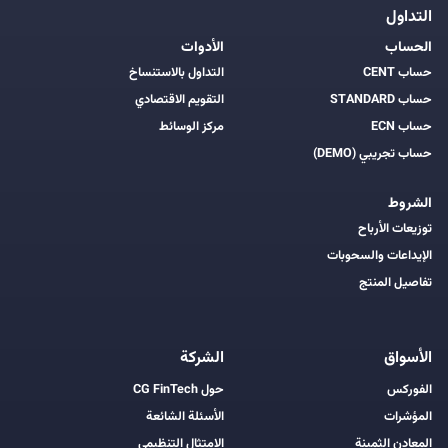
التداول
الحساب
الأدوات
حساب CENT
التداول بالاستنساخ
حساب STANDARD
التقويم الاقتصادي
حساب ECN
مركز الوسائط
حساب تجريبي (DEMO)
الشروط
توزيعات الأرباح
الإيداعات والسحوبات
تفاصيل المنتج
الأسواق
الشركة
الفوركس
حول CG FinTech
المؤشرات
الأسئلة الشائعة
المعادن الثمينة
الامتثال التنظيمي