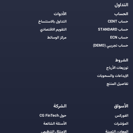
التداول
الحساب
الأدوات
حساب CENT
التداول بالاستنساخ
حساب STANDARD
التقويم الاقتصادي
حساب ECN
مركز الوسائط
حساب تجريبي (DEMO)
الشروط
توزيعات الأرباح
الإيداعات والسحوبات
تفاصيل المنتج
الأسواق
الشركة
الفوركس
حول CG FinTech
المؤشرات
الأسئلة الشائعة
المعادن الثمينة
الامتثال التنظيمي