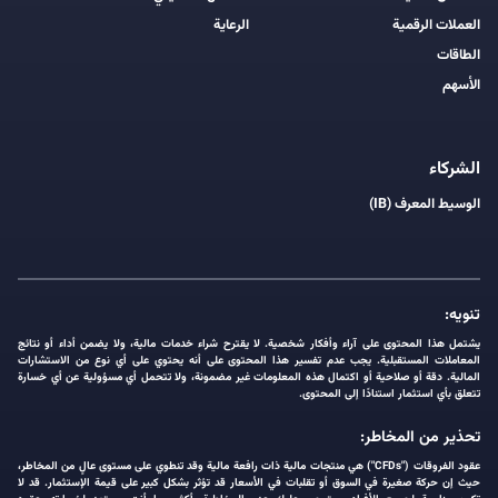
العملات الرقمية
الرعاية
الطاقات
الأسهم
الشركاء
الوسيط المعرف (IB)
تنويه:
يشتمل هذا المحتوى على آراء وأفكار شخصية. لا يقترح شراء خدمات مالية، ولا يضمن أداء أو نتائج
المعاملات المستقبلية. يجب عدم تفسير هذا المحتوى على أنه يحتوي على أي نوع من الاستشارات
المالية. دقة أو صلاحية أو اكتمال هذه المعلومات غير مضمونة، ولا تتحمل أي مسؤولية عن أي خسارة
تتعلق بأي استثمار استنادًا إلى المحتوى.
تحذير من المخاطر:
عقود الفروقات ("CFDs") هي منتجات مالية ذات رافعة مالية وقد تنطوي على مستوى عالٍ من المخاطر،
حيث إن حركة صغيرة في السوق أو تقلبات في الأسعار قد تؤثر بشكل كبير على قيمة الإستثمار. قد لا