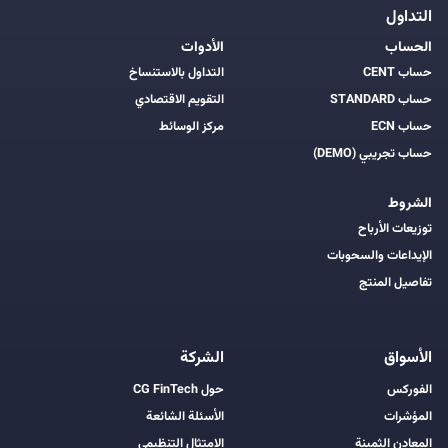
التداول
الحساب
الأدوات
حساب CENT
التداول بالاستنساخ
حساب STANDARD
التقويم الاقتصادي
حساب ECN
مركز الوسائط
حساب تجريبي (DEMO)
الشروط
توزيعات الأرباح
الإيداعات والسحوبات
تفاصيل المنتج
الأسواق
الشركة
الفوركس
حول CG FinTech
المؤشرات
الأسئلة الشائعة
المعادن الثمينة
الامتثال التنظيمي