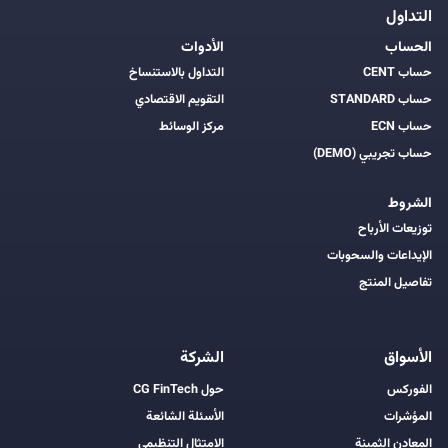
التداول
الحساب
الأدوات
حساب CENT
التداول بالاستنساخ
حساب STANDARD
التقويم الاقتصادي
حساب ECN
مركز الوسائط
حساب تجريبي (DEMO)
الشروط
توزيعات الأرباح
الإيداعات والسحوبات
تفاصيل المنتج
الأسواق
الشركة
الفوركس
حول CG FinTech
المؤشرات
الأسئلة الشائعة
المعادن الثمينة
الامتثال التنظيمي