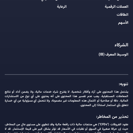
العملات الرقمية
الرعاية
الطاقات
الأسهم
الشركاء
الوسيط المعرف (IB)
تنويه:
يشتمل هذا المحتوى على آراء وأفكار شخصية. لا يقترح شراء خدمات مالية، ولا يضمن أداء أو نتائج
المعاملات المستقبلية. يجب عدم تفسير هذا المحتوى على أنه يحتوي على أي نوع من الاستشارات
المالية. دقة أو صلاحية أو اكتمال هذه المعلومات غير مضمونة، ولا تتحمل أي مسؤولية عن أي خسارة
تتعلق بأي استثمار استنادًا إلى المحتوى.
تحذير من المخاطر:
عقود الفروقات ("CFDs") هي منتجات مالية ذات رافعة مالية وقد تنطوي على مستوى عالٍ من المخاطر،
حيث إن حركة صغيرة في السوق أو تقلبات في الأسعار قد تؤثر بشكل كبير على قيمة الإستثمار. قد لا