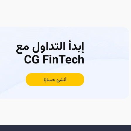
إبدأ التداول مع
CG FinTech
أنشئ حسابًا