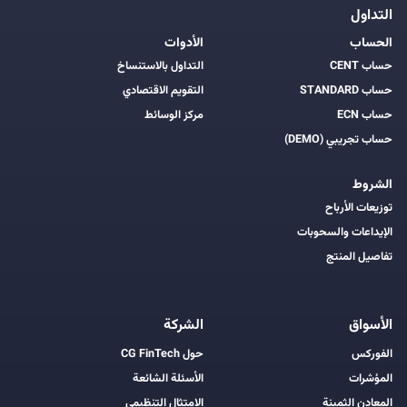
التداول
الحساب
الأدوات
حساب CENT
التداول بالاستنساخ
حساب STANDARD
التقويم الاقتصادي
حساب ECN
مركز الوسائط
حساب تجريبي (DEMO)
الشروط
توزيعات الأرباح
الإيداعات والسحوبات
تفاصيل المنتج
الأسواق
الشركة
الفوركس
حول CG FinTech
المؤشرات
الأسئلة الشائعة
المعادن الثمينة
الامتثال التنظيمي