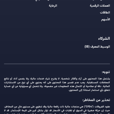
العملات الرقمية
الرعاية
الطاقات
الأسهم
الشركاء
الوسيط المعرف (IB)
تنويه:
يشتمل هذا المحتوى على آراء وأفكار شخصية. لا يقترح شراء خدمات مالية، ولا يضمن أداء أو نتائج
المعاملات المستقبلية. يجب عدم تفسير هذا المحتوى على أنه يحتوي على أي نوع من الاستشارات
المالية. دقة أو صلاحية أو اكتمال هذه المعلومات غير مضمونة، ولا تتحمل أي مسؤولية عن أي خسارة
تتعلق بأي استثمار استنادًا إلى المحتوى.
تحذير من المخاطر:
عقود الفروقات ("CFDs") هي منتجات مالية ذات رافعة مالية وقد تنطوي على مستوى عالٍ من المخاطر،
حيث إن حركة صغيرة في السوق أو تقلبات في الأسعار قد تؤثر بشكل كبير على قيمة الإستثمار. قد لا